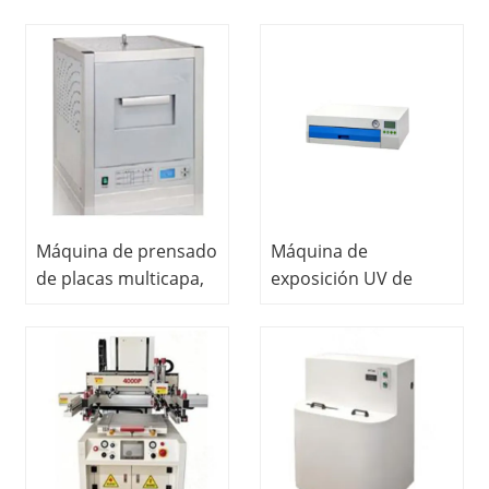
Máquina de prensado
Máquina de
de placas multicapa,
exposición UV de
equipo educativo
doble cara Equipo de
para laboratorios
educación vocacional
escolares, equipo
Equipo didáctico
didáctico, equipo de
Equipo de laboratorio
laboratorio de PCB
de PCB