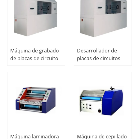
tecnología educativa
didáctico Equipo de
Equipos de
laboratorio de PCB
laboratorio de PCB
Máquina de grabado
Desarrollador de
de placas de circuito
placas de circuitos
impreso, equipo
Equipos educativos
didáctico, sistema de
Equipos de
entrenamiento, kit de
capacitación Equipos
componentes
de laboratorio de PCB
defectuosos, equipo
de entrenamiento
eléctrico.
Máquina laminadora
Máquina de cepillado