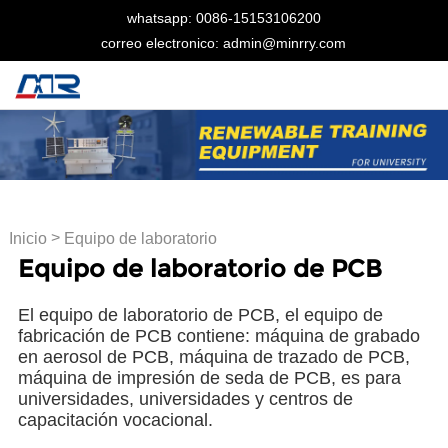
whatsapp: 0086-15153106200
correo electronico: admin@minrry.com
>
Inicio
Equipo de laboratorio
Equipo de laboratorio de PCB
de PCB
El equipo de laboratorio de PCB, el equipo de
fabricación de PCB contiene: máquina de grabado
en aerosol de PCB, máquina de trazado de PCB,
máquina de impresión de seda de PCB, es para
universidades, universidades y centros de
capacitación vocacional.