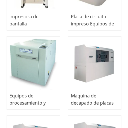
Impresora de
Placa de circuito
pantalla
impreso Equipos de
semiautomáticaEquipo
tratamiento de agua
didácticoEquipo de
Equipos de educación
laboratorio
vocacional Equipos
educativoEquipo de
de enseñanza PCB
laboratorio de PCB
Equipos de
laboratorio
Equipos de
Máquina de
procesamiento y
decapado de placas
plotter de películas
de circuito impreso
Equipos de
Equipo educativo
enseñanza de
escolar Equipo