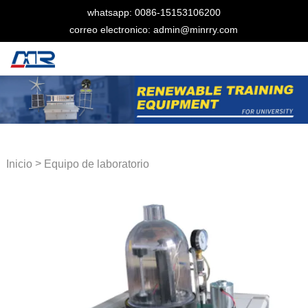
whatsapp: 0086-15153106200
correo electronico: admin@minrry.com
>
Inicio
Equipo de laboratorio
térmico