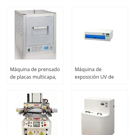
Máquina de prensado
Máquina de
de placas multicapa,
exposición UV de
equipo educativo
doble cara Equipo de
para laboratorios
educación vocacional
escolares, equipo
Equipo didáctico
didáctico, equipo de
Equipo de laboratorio
laboratorio de PCB
de PCB