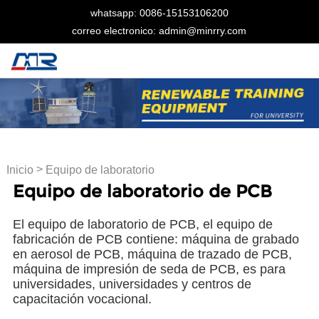
whatsapp: 0086-15153106200
correo electronico: admin@minrry.com
>
Inicio
Equipo de laboratorio
Equipo de laboratorio de PCB
de PCB
El equipo de laboratorio de PCB, el equipo de
fabricación de PCB contiene: máquina de grabado
en aerosol de PCB, máquina de trazado de PCB,
máquina de impresión de seda de PCB, es para
universidades, universidades y centros de
capacitación vocacional.