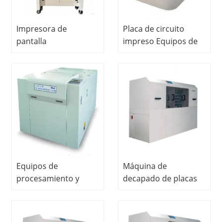
Impresora de
Placa de circuito
pantalla
impreso Equipos de
semiautomáticaEquipo
tratamiento de agua
didácticoEquipo de
Equipos de educación
laboratorio
vocacional Equipos
educativoEquipo de
de enseñanza PCB
laboratorio de PCB
Equipos de
laboratorio
Equipos de
Máquina de
procesamiento y
decapado de placas
plotter de películas
de circuito impreso
Equipos de
Equipo educativo
enseñanza de
escolar Equipo