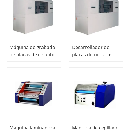
tecnología educativa
didáctico Equipo de
Equipos de
laboratorio de PCB
laboratorio de PCB
Máquina de grabado
Desarrollador de
de placas de circuito
placas de circuitos
impreso, equipo
Equipos educativos
didáctico, sistema de
Equipos de
entrenamiento, kit de
capacitación Equipos
componentes
de laboratorio de PCB
defectuosos, equipo
de entrenamiento
eléctrico.
Máquina laminadora
Máquina de cepillado