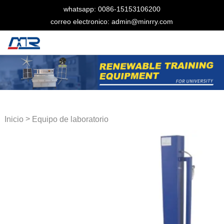
whatsapp: 0086-15153106200
correo electronico: admin@minrry.com
>
Inicio
Equipo de laboratorio
térmico