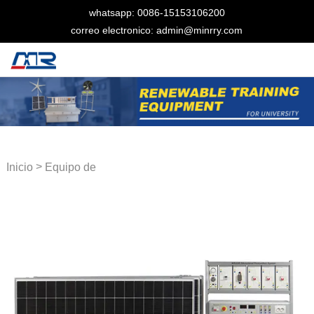
whatsapp: 0086-15153106200
correo electronico: admin@minrry.com
>
Inicio
Equipo de
entrenamiento renovable