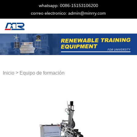
whatsapp: 0086-15153106200
correo electronico: admin@minrry.com
>
Inicio
Equipo de formación
en mecatrónica