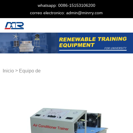
whatsapp: 0086-15153106200
correo electronico: admin@minrry.com
>
Inicio
Equipo de
entrenamiento automotriz