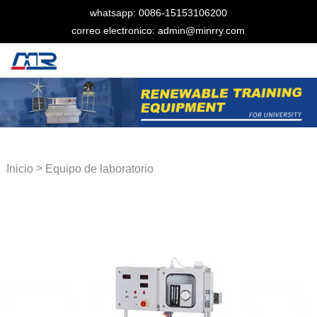
whatsapp: 0086-15153106200
correo electronico: admin@minrry.com
>
Inicio
Equipo de laboratorio
térmico