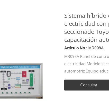
Sistema híbrido 
electricidad con
seccionado Toyot
capacitación aut
Artículo No.:
MR098A
MR098A Panel de control
electricidad Modelo sec
automotriz Equipo educ
Consultar