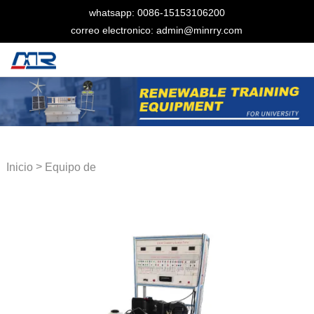
whatsapp: 0086-15153106200
correo electronico: admin@minrry.com
>
Inicio
Equipo de
entrenamiento automotriz