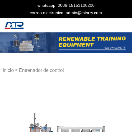
whatsapp: 0086-15153106200
correo electronico: admin@minrry.com
>
Inicio
Entrenador de control
de procesos