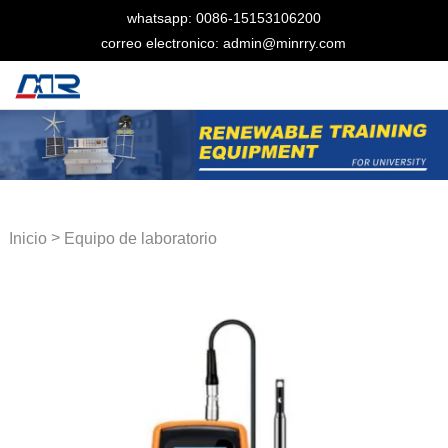
whatsapp: 0086-15153106200
correo electronico: admin@minrry.com
>
Inicio
Equipo de laboratorio
térmico