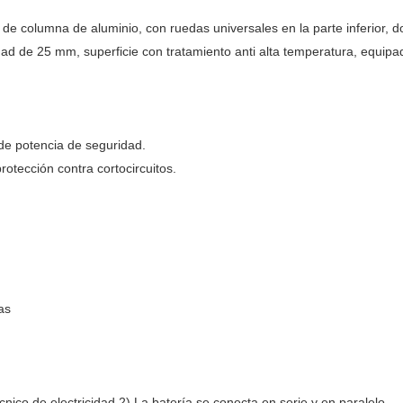
a de columna de aluminio, con ruedas universales en la parte inferior,
sidad de 25 mm, superficie con tratamiento anti alta temperatura, equipa
 de potencia de seguridad.
rotección contra cortocircuitos.
as
cnico de electricidad 2) La batería se conecta en serie y en paralelo