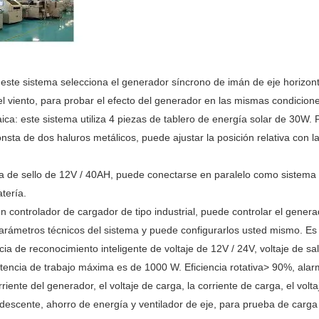
este sistema selecciona el generador síncrono de imán de eje horizontal
 del viento, para probar el efecto del generador en las mismas condicion
ica: este sistema utiliza 4 piezas de tablero de energía solar de 30W.
nsta de dos haluros metálicos, puede ajustar la posición relativa con la 
ría de sello de 12V / 40AH, puede conectarse en paralelo como siste
tería.
 un controlador de cargador de tipo industrial, puede controlar el gener
 parámetros técnicos del sistema y puede configurarlos usted mismo. Es
cia de reconocimiento inteligente de voltaje de 12V / 24V, voltaje de sa
tencia de trabajo máxima es de 1000 W. Eficiencia rotativa> 90%, alar
iente del generador, el voltaje de carga, la corriente de carga, el voltaj
ndescente, ahorro de energía y ventilador de eje, para prueba de carga 