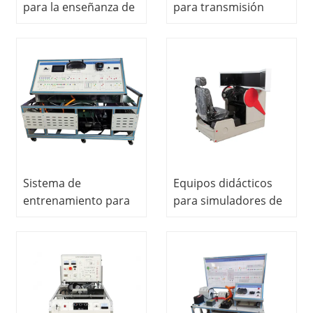
para la enseñanza de
para transmisión
sistemas de frenado
automática con todos
neumático-
los accesorios,
hidráulicos, bandas y
equipo didáctico con
discos.
pantalla LCD.
Sistema de
Equipos didácticos
entrenamiento para
para simuladores de
vehículos eléctricos
conducción de
puros, sistema de
automóviles, equipos
formación
de enseñanza,
profesional, carro,
equipos de formación
equipo didáctico,
profesional
equipo de enseñanza