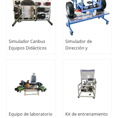
Simulador Canbus
Simulador de
Equipos Didácticos
Dirección y
Automotrices
Suspensión Equipos
Equipos de
Didácticos
Enseñanza Equipos
Automotrices
de Formación
Equipos Didácticos
Profesional
Equipos de
Formación
Profesional
Equipo de laboratorio
Kit de entrenamiento