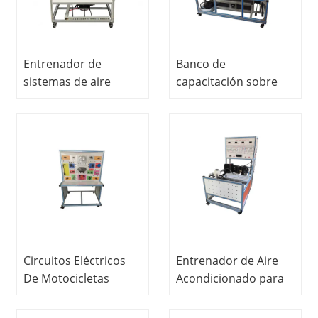
Entrenador de
Banco de
sistemas de aire
capacitación sobre
acondicionado para
sistemas de energía
automóviles Equipos
para vehículos
didácticos Equipos de
eléctricos Equipo de
enseñanza Equipos
capacitación
de formación
automotriz Equipo
profesional
educativo
Circuitos Eléctricos
Entrenador de Aire
De Motocicletas
Acondicionado para
Banco De
Autos (Launge)
Entrenamiento
Entrenador