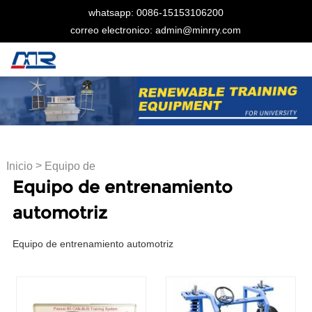
whatsapp: 0086-15153106200
correo electronico: admin@minrry.com
>
Inicio
Equipo de
Equipo de entrenamiento
entrenamiento automotriz
automotriz
Equipo de entrenamiento automotriz